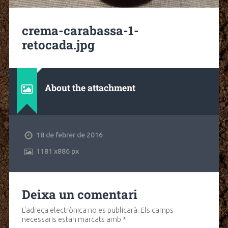
crema-carabassa-1-
retocada.jpg
About the attachment
18 de febrer de 2016
1181
x
886 px
Deixa un comentari
L'adreça electrònica no es publicarà.
Els camps
necessaris estan marcats amb
*