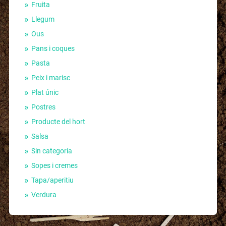
Fruita
Llegum
Ous
Pans i coques
Pasta
Peix i marisc
Plat únic
Postres
Producte del hort
Salsa
Sin categoría
Sopes i cremes
Tapa/aperitiu
Verdura