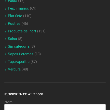
Pasta
(15)
Peix i marisc
(69)
Plat únic
(110)
Postres
(46)
Producte del hort
(131)
Salsa
(8)
Sin categoría
(3)
Sopes i cremes
(13)
Tapa/aperitiu
(87)
Verdura
(48)
SUBSCRIU-TE AL BLOG!
Nom