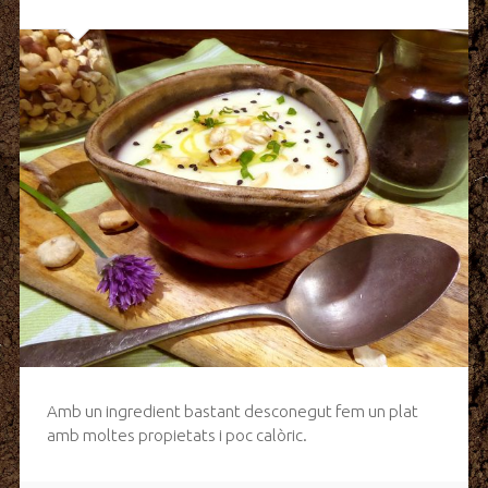
Amb un ingredient bastant desconegut fem un plat
amb moltes propietats i poc calòric.