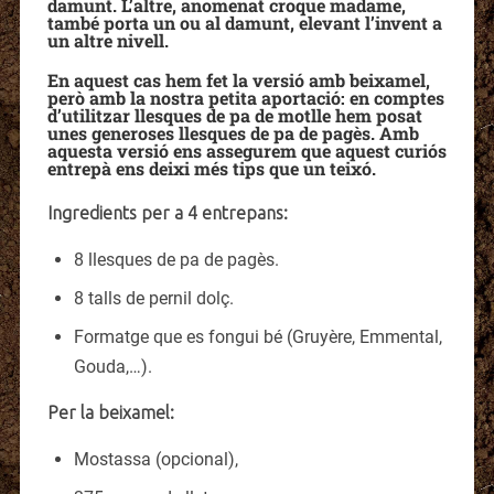
damunt. L’altre, anomenat croque madame,
també porta un ou al damunt, elevant l’invent a
un altre nivell.
En aquest cas hem fet la versió amb beixamel,
però amb la nostra petita aportació: en comptes
d’utilitzar llesques de pa de motlle hem posat
unes generoses llesques de pa de pagès. Amb
aquesta versió ens assegurem que aquest curiós
entrepà ens deixi més tips que un teixó.
Ingredients per a 4 entrepans:
8 llesques de pa de pagès.
8 talls de pernil dolç.
Formatge que es fongui bé (Gruyère, Emmental,
Gouda,…).
Per la beixamel:
Mostassa (opcional),