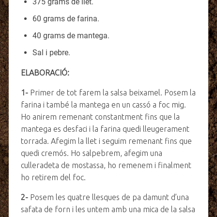
375 grams de llet.
60 grams de farina.
40 grams de mantega.
Sal i pebre.
ELABORACIÓ:
1-
Primer de tot farem la salsa beixamel. Posem la
farina i també la mantega en un cassó a foc mig.
Ho anirem remenant constantment fins que la
mantega es desfaci i la farina quedi lleugerament
torrada. Afegim la llet i seguim remenant fins que
quedi cremós. Ho salpebrem, afegim una
culleradeta de mostassa, ho remenem i finalment
ho retirem del foc.
2-
Posem les quatre llesques de pa damunt d’una
safata de forn i les untem amb una mica de la salsa