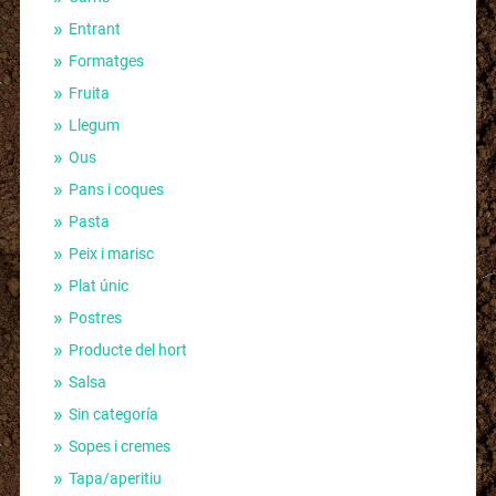
Entrant
Formatges
Fruita
Llegum
Ous
Pans i coques
Pasta
Peix i marisc
Plat únic
Postres
Producte del hort
Salsa
Sin categoría
Sopes i cremes
Tapa/aperitiu