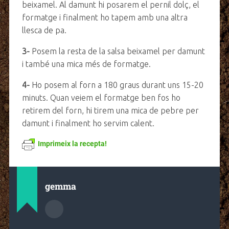
beixamel. Al damunt hi posarem el pernil dolç, el
formatge i finalment ho tapem amb una altra
llesca de pa.
3-
Posem la resta de la salsa beixamel per damunt
i també una mica més de formatge.
4-
Ho posem al forn a 180 graus durant uns 15-20
minuts. Quan veiem el formatge ben fos ho
retirem del forn, hi tirem una mica de pebre per
damunt i finalment ho servim calent.
Imprimeix la recepta!
gemma