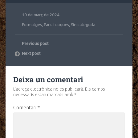
10 de març de 2024
Formatges
,
Pans i coques
,
Sin categoría
Previous post
Next post
Deixa un comentari
L'adreça electrònica no es publicarà.
Els camps
necessaris estan marcats amb
*
Comentari
*