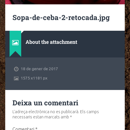
Sopa-de-ceba-2-retocada.jpg
About the attachment
18 de gener de 2017
1575
x
1181 px
Deixa un comentari
L'adreça electrònica no es publicarà.
Els camps
necessaris estan marcats amb
*
Comentari
*