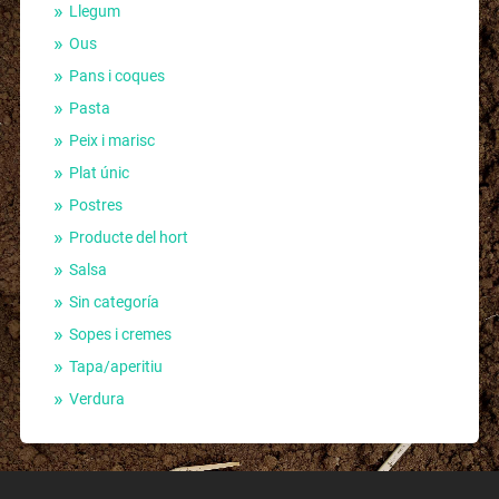
Llegum
Ous
Pans i coques
Pasta
Peix i marisc
Plat únic
Postres
Producte del hort
Salsa
Sin categoría
Sopes i cremes
Tapa/aperitiu
Verdura