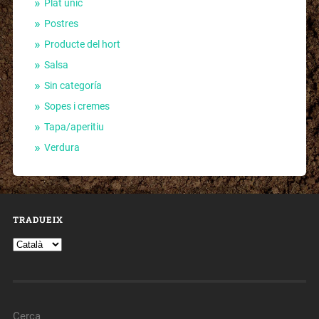
Plat únic
Postres
Producte del hort
Salsa
Sin categoría
Sopes i cremes
Tapa/aperitiu
Verdura
TRADUEIX
Cerca