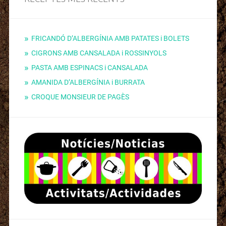
FRICANDÓ D’ALBERGÍNIA AMB PATATES i BOLETS
CIGRONS AMB CANSALADA i ROSSINYOLS
PASTA AMB ESPINACS i CANSALADA
AMANIDA D’ALBERGÍNIA i BURRATA
CROQUE MONSIEUR DE PAGÈS