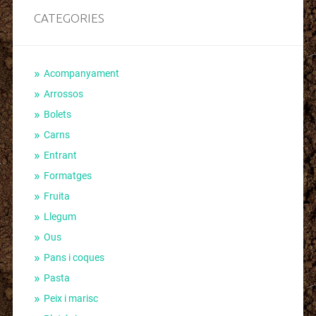
CATEGORIES
Acompanyament
Arrossos
Bolets
Carns
Entrant
Formatges
Fruita
Llegum
Ous
Pans i coques
Pasta
Peix i marisc