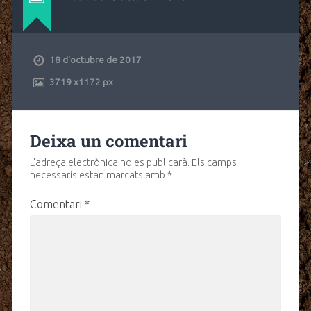
18 d'octubre de 2017
3719
x
1172 px
Deixa un comentari
L'adreça electrònica no es publicarà.
Els camps
necessaris estan marcats amb
*
Comentari
*