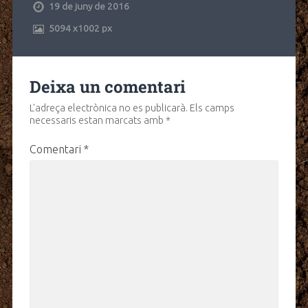
19 de juny de 2016
5094
x
1002 px
Deixa un comentari
L'adreça electrònica no es publicarà.
Els camps
necessaris estan marcats amb
*
Comentari
*