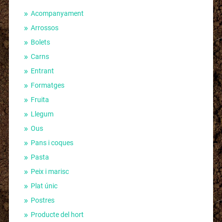
Acompanyament
Arrossos
Bolets
Carns
Entrant
Formatges
Fruita
Llegum
Ous
Pans i coques
Pasta
Peix i marisc
Plat únic
Postres
Producte del hort