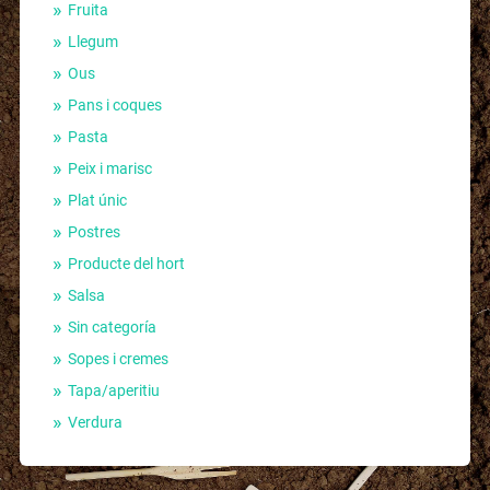
Fruita
Llegum
Ous
Pans i coques
Pasta
Peix i marisc
Plat únic
Postres
Producte del hort
Salsa
Sin categoría
Sopes i cremes
Tapa/aperitiu
Verdura