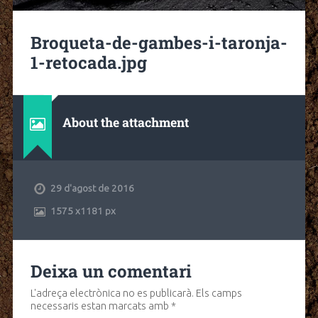
Broqueta-de-gambes-i-taronja-
1-retocada.jpg
About the attachment
29 d'agost de 2016
1575
x
1181 px
Deixa un comentari
L'adreça electrònica no es publicarà.
Els camps
necessaris estan marcats amb
*