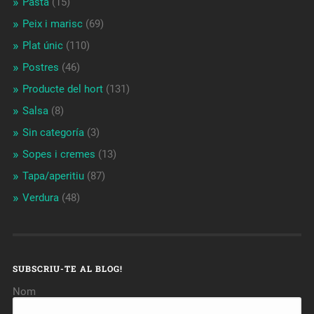
Pasta
(15)
Peix i marisc
(69)
Plat únic
(110)
Postres
(46)
Producte del hort
(131)
Salsa
(8)
Sin categoría
(3)
Sopes i cremes
(13)
Tapa/aperitiu
(87)
Verdura
(48)
SUBSCRIU-TE AL BLOG!
Nom