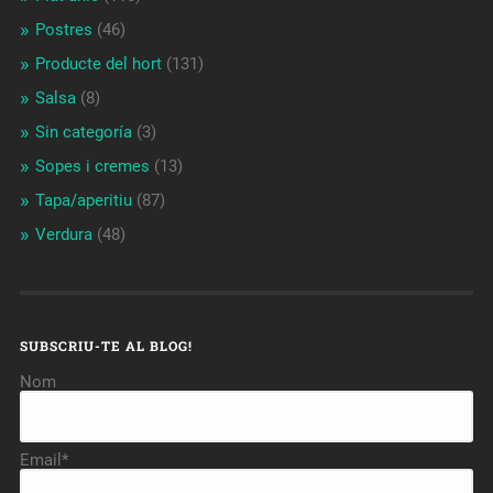
Postres
(46)
Producte del hort
(131)
Salsa
(8)
Sin categoría
(3)
Sopes i cremes
(13)
Tapa/aperitiu
(87)
Verdura
(48)
SUBSCRIU-TE AL BLOG!
Nom
Email*