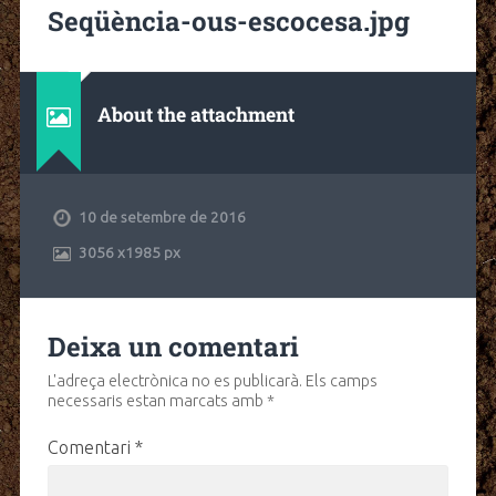
Seqüència-ous-escocesa.jpg
About the attachment
10 de setembre de 2016
3056
x
1985 px
Deixa un comentari
L'adreça electrònica no es publicarà.
Els camps
necessaris estan marcats amb
*
Comentari
*