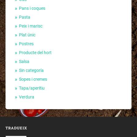
Pans i coques
Pasta
Peix i marisc
Plat únic
Postres
Producte del hort
Salsa
Sin categoría
Sopes i cremes
Tapa/aperitiu
Verdura
TRADUEIX