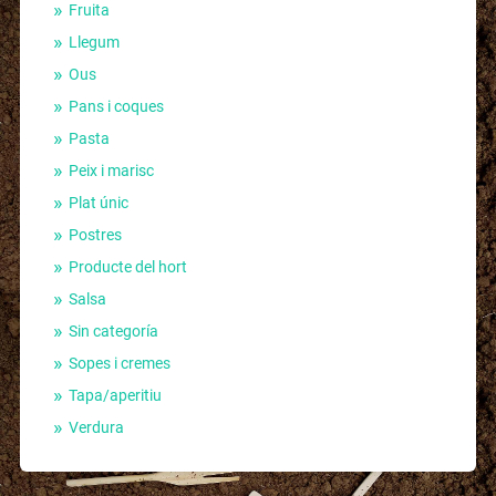
Fruita
Llegum
Ous
Pans i coques
Pasta
Peix i marisc
Plat únic
Postres
Producte del hort
Salsa
Sin categoría
Sopes i cremes
Tapa/aperitiu
Verdura