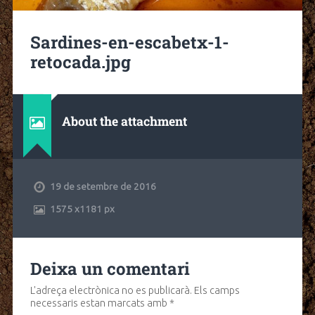
Sardines-en-escabetx-1-
retocada.jpg
About the attachment
19 de setembre de 2016
1575
x
1181 px
Deixa un comentari
L'adreça electrònica no es publicarà.
Els camps
necessaris estan marcats amb
*