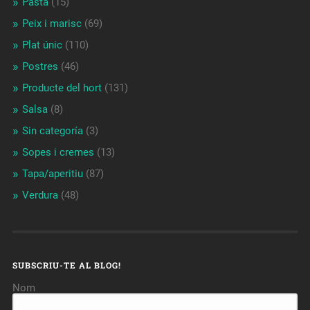
Pasta
(15)
Peix i marisc
(69)
Plat únic
(110)
Postres
(46)
Producte del hort
(131)
Salsa
(8)
Sin categoría
(3)
Sopes i cremes
(13)
Tapa/aperitiu
(87)
Verdura
(48)
SUBSCRIU-TE AL BLOG!
Nom