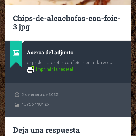
Chips-de-alcachofas-con-foie-
3.jpg
Acerca del adjunto
chips de alcachofas con foie Imprimir la receta!
Imprimir la receta!
3 de enero de 2022
1575
x
1181 px
Deja una respuesta