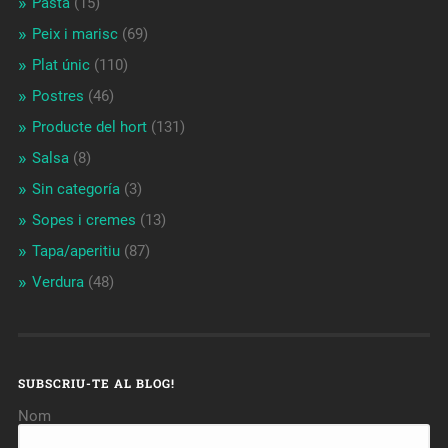
Pasta
(15)
Peix i marisc
(69)
Plat únic
(110)
Postres
(46)
Producte del hort
(131)
Salsa
(8)
Sin categoría
(3)
Sopes i cremes
(13)
Tapa/aperitiu
(87)
Verdura
(48)
SUBSCRIU-TE AL BLOG!
Nom