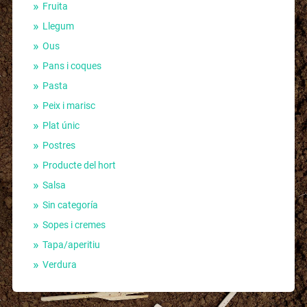
Fruita
Llegum
Ous
Pans i coques
Pasta
Peix i marisc
Plat únic
Postres
Producte del hort
Salsa
Sin categoría
Sopes i cremes
Tapa/aperitiu
Verdura