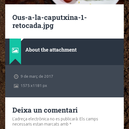
Ous-a-la-caputxina-1-
retocada.jpg
About the attachment
9 de març de 2017
1575
x
1181 px
Deixa un comentari
L'adreça electrònica no es publicarà.
Els camps
necessaris estan marcats amb
*