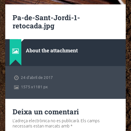
Pa-de-Sant-Jordi-1-
retocada.jpg
About the attachment
24 d'abril de 2017
1575
x
1181 px
Deixa un comentari
L'adreça electrònica no es publicarà.
Els camps
necessaris estan marcats amb
*