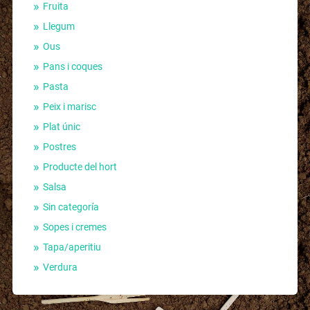
Fruita
Llegum
Ous
Pans i coques
Pasta
Peix i marisc
Plat únic
Postres
Producte del hort
Salsa
Sin categoría
Sopes i cremes
Tapa/aperitiu
Verdura