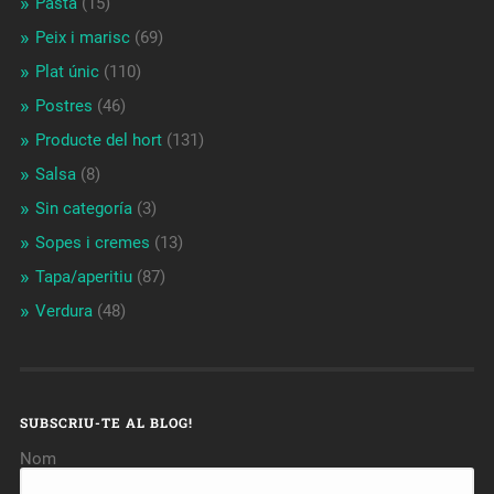
Pasta
(15)
Peix i marisc
(69)
Plat únic
(110)
Postres
(46)
Producte del hort
(131)
Salsa
(8)
Sin categoría
(3)
Sopes i cremes
(13)
Tapa/aperitiu
(87)
Verdura
(48)
SUBSCRIU-TE AL BLOG!
Nom