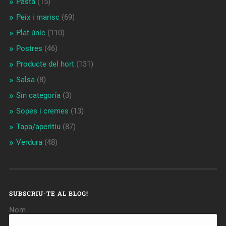
Pasta
(15)
Peix i marisc
(69)
Plat únic
(110)
Postres
(46)
Producte del hort
(131)
Salsa
(8)
Sin categoría
(3)
Sopes i cremes
(13)
Tapa/aperitiu
(87)
Verdura
(48)
SUBSCRIU-TE AL BLOG!
Nom