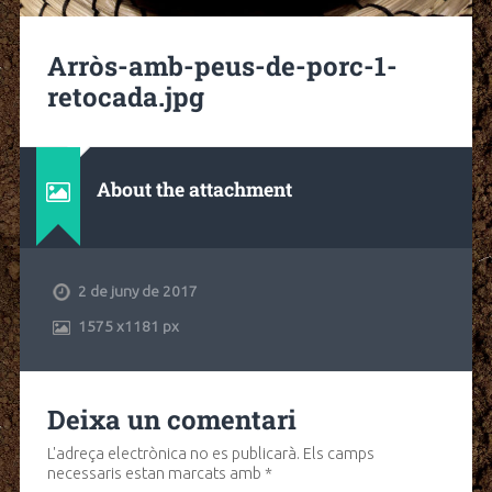
Arròs-amb-peus-de-porc-1-
retocada.jpg
About the attachment
2 de juny de 2017
1575
x
1181 px
Deixa un comentari
L'adreça electrònica no es publicarà.
Els camps
necessaris estan marcats amb
*