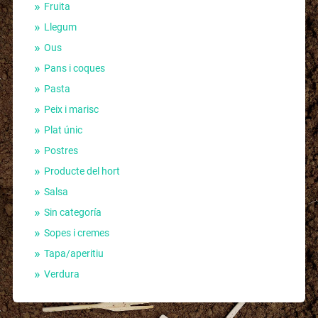
Fruita
Llegum
Ous
Pans i coques
Pasta
Peix i marisc
Plat únic
Postres
Producte del hort
Salsa
Sin categoría
Sopes i cremes
Tapa/aperitiu
Verdura