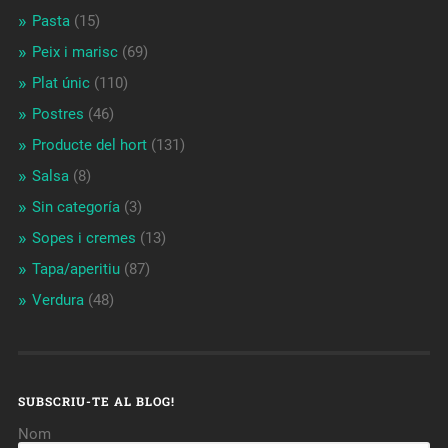
Pasta
(15)
Peix i marisc
(69)
Plat únic
(110)
Postres
(46)
Producte del hort
(131)
Salsa
(8)
Sin categoría
(3)
Sopes i cremes
(13)
Tapa/aperitiu
(87)
Verdura
(48)
SUBSCRIU-TE AL BLOG!
Nom