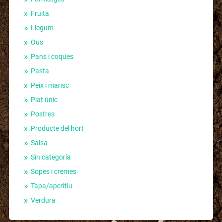
Fruita
Llegum
Ous
Pans i coques
Pasta
Peix i marisc
Plat únic
Postres
Producte del hort
Salsa
Sin categoría
Sopes i cremes
Tapa/aperitiu
Verdura