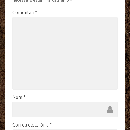
necessaris estan marcats amb
*
Comentari
*
Nom
*
Correu electrònic
*