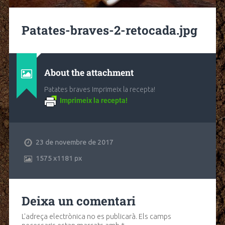
Patates-braves-2-retocada.jpg
About the attachment
Patates braves Imprimeix la recepta!
Imprimeix la recepta!
23 de novembre de 2017
1575
x
1181 px
Deixa un comentari
L'adreça electrònica no es publicarà.
Els camps