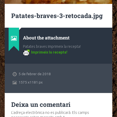
Patates-braves-3-retocada.jpg
About the attachment
Patates braves Imprimeix la recepta!
Imprimeix la recepta!
5 de febrer de 2018
1575
x
1181 px
Deixa un comentari
L'adreça electrònica no es publicarà.
Els camps