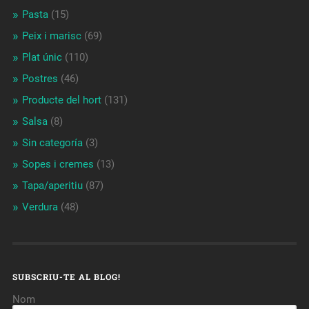
Pasta
(15)
Peix i marisc
(69)
Plat únic
(110)
Postres
(46)
Producte del hort
(131)
Salsa
(8)
Sin categoría
(3)
Sopes i cremes
(13)
Tapa/aperitiu
(87)
Verdura
(48)
SUBSCRIU-TE AL BLOG!
Nom