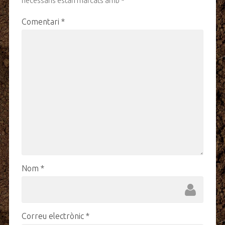
necessaris estan marcats amb
*
Comentari
*
Nom
*
Correu electrònic
*