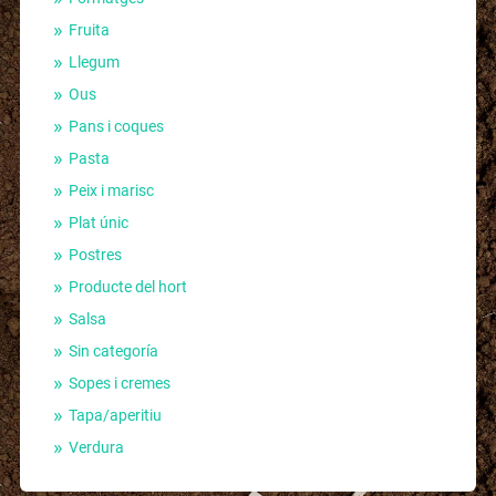
Fruita
Llegum
Ous
Pans i coques
Pasta
Peix i marisc
Plat únic
Postres
Producte del hort
Salsa
Sin categoría
Sopes i cremes
Tapa/aperitiu
Verdura