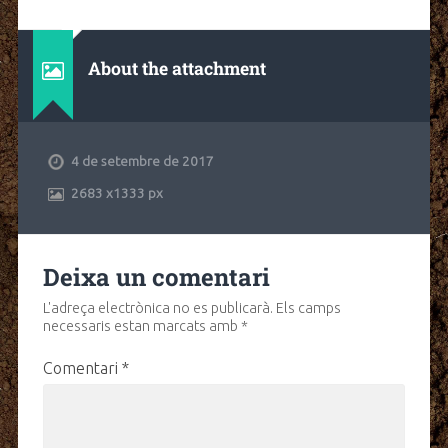
About the attachment
4 de setembre de 2017
2683
x
1333 px
Deixa un comentari
L'adreça electrònica no es publicarà.
Els camps
necessaris estan marcats amb
*
Comentari
*