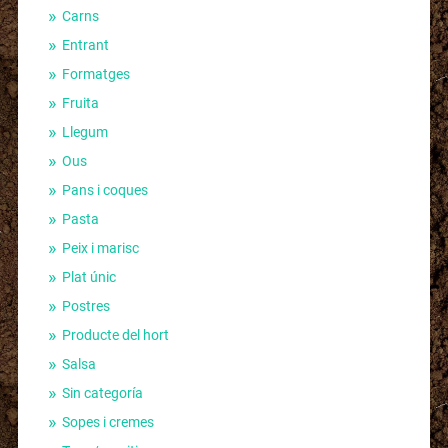
Carns
Entrant
Formatges
Fruita
Llegum
Ous
Pans i coques
Pasta
Peix i marisc
Plat únic
Postres
Producte del hort
Salsa
Sin categoría
Sopes i cremes