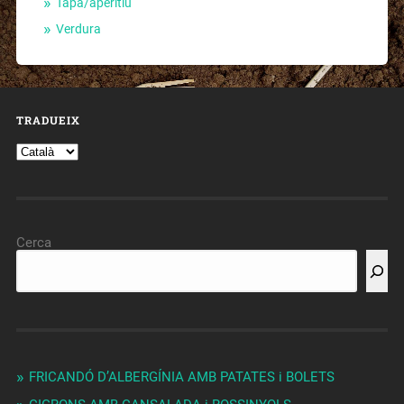
Tapa/aperitiu
Verdura
TRADUEIX
Cerca
FRICANDÓ D’ALBERGÍNIA AMB PATATES i BOLETS