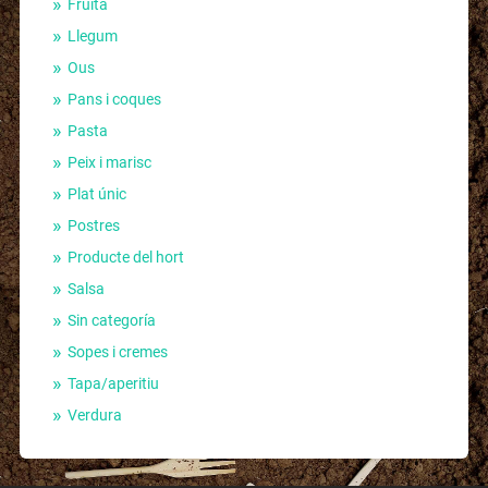
Fruita
Llegum
Ous
Pans i coques
Pasta
Peix i marisc
Plat únic
Postres
Producte del hort
Salsa
Sin categoría
Sopes i cremes
Tapa/aperitiu
Verdura