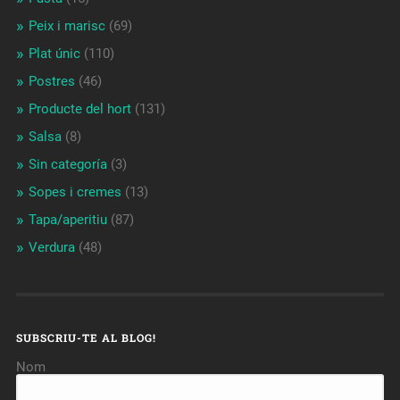
Peix i marisc
(69)
Plat únic
(110)
Postres
(46)
Producte del hort
(131)
Salsa
(8)
Sin categoría
(3)
Sopes i cremes
(13)
Tapa/aperitiu
(87)
Verdura
(48)
SUBSCRIU-TE AL BLOG!
Nom