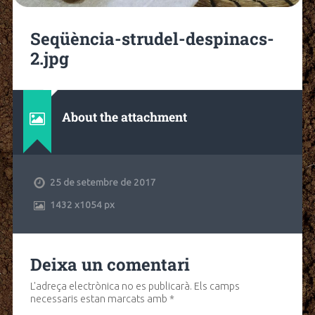
Seqüència-strudel-despinacs-
2.jpg
About the attachment
25 de setembre de 2017
1432
x
1054 px
Deixa un comentari
L'adreça electrònica no es publicarà.
Els camps
necessaris estan marcats amb
*