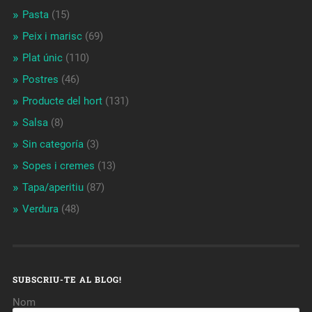
Pasta
(15)
Peix i marisc
(69)
Plat únic
(110)
Postres
(46)
Producte del hort
(131)
Salsa
(8)
Sin categoría
(3)
Sopes i cremes
(13)
Tapa/aperitiu
(87)
Verdura
(48)
SUBSCRIU-TE AL BLOG!
Nom