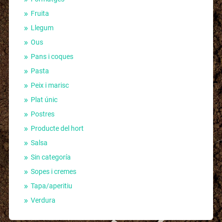
Fruita
Llegum
Ous
Pans i coques
Pasta
Peix i marisc
Plat únic
Postres
Producte del hort
Salsa
Sin categoría
Sopes i cremes
Tapa/aperitiu
Verdura