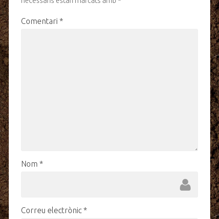
necessaris estan marcats amb
*
Comentari
*
Nom
*
Correu electrònic
*