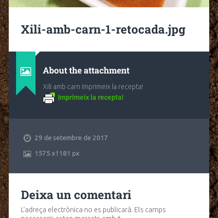
Xili-amb-carn-1-retocada.jpg
About the attachment
Xili amb carn Imprimeix la recepta!
Imprimeix la recepta!
29 de setembre de 2017
1575
x
1181 px
Deixa un comentari
L'adreça electrònica no es publicarà.
Els camps