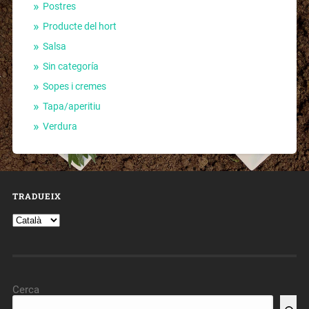
Postres
Producte del hort
Salsa
Sin categoría
Sopes i cremes
Tapa/aperitiu
Verdura
TRADUEIX
Cerca