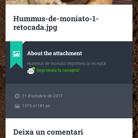
Hummus-de-moniato-1-
retocada.jpg
About the attachment
Hummus de moniato Imprimeix la recepta!
Imprimeix la recepta!
31 d'octubre de 2017
1575
x
1181 px
Deixa un comentari