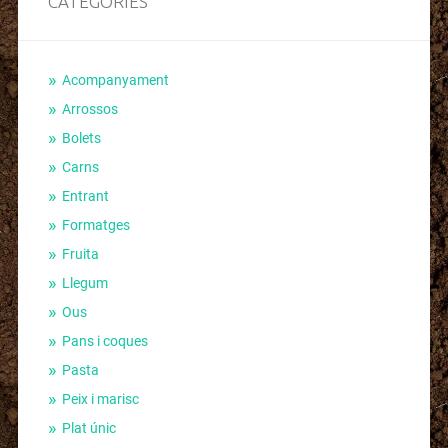
CATEGORIES
Acompanyament
Arrossos
Bolets
Carns
Entrant
Formatges
Fruita
Llegum
Ous
Pans i coques
Pasta
Peix i marisc
Plat únic