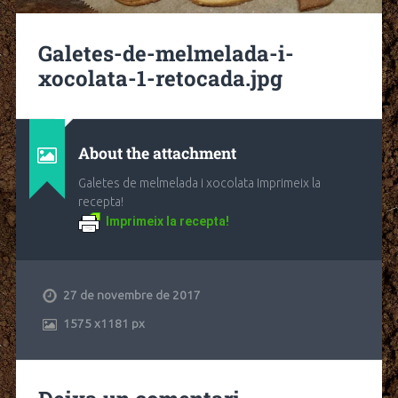
Galetes-de-melmelada-i-
xocolata-1-retocada.jpg
About the attachment
Galetes de melmelada i xocolata Imprimeix la
recepta!
Imprimeix la recepta!
27 de novembre de 2017
1575
x
1181 px