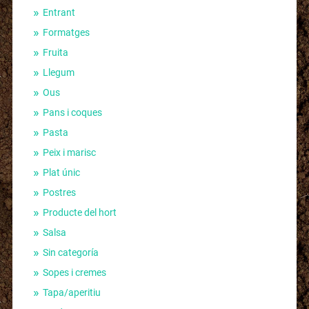
Entrant
Formatges
Fruita
Llegum
Ous
Pans i coques
Pasta
Peix i marisc
Plat únic
Postres
Producte del hort
Salsa
Sin categoría
Sopes i cremes
Tapa/aperitiu