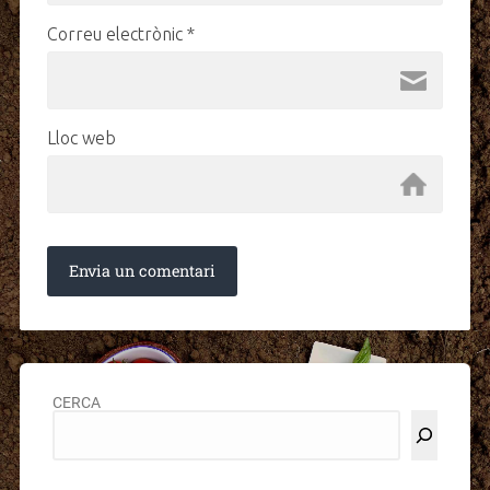
Correu electrònic
*
Lloc web
CERCA