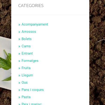
CATEGORIES
Acompanyament
Arrossos
Bolets
Carns
Entrant
Formatges
Fruita
Llegum
Ous
Pans i coques
Pasta
Peix i marisc