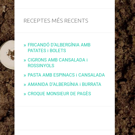
RECEPTES MÉS RECENTS
FRICANDÓ D’ALBERGÍNIA AMB
PATATES i BOLETS
CIGRONS AMB CANSALADA i
ROSSINYOLS
PASTA AMB ESPINACS i CANSALADA
AMANIDA D’ALBERGÍNIA i BURRATA
CROQUE MONSIEUR DE PAGÈS