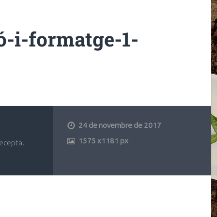
ó-i-formatge-1-
24 de novembre de 2017
1575
x
1181 px
recepta!