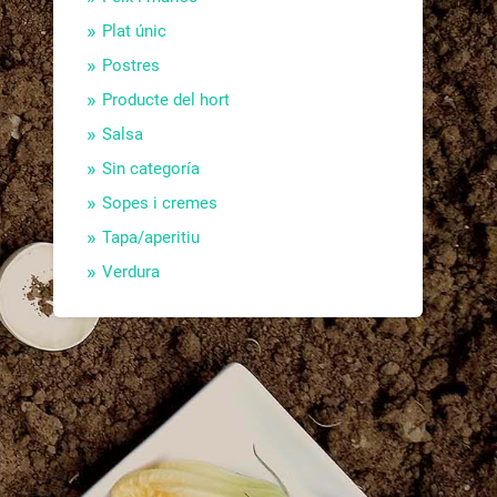
Plat únic
Postres
Producte del hort
Salsa
Sin categoría
Sopes i cremes
Tapa/aperitiu
Verdura