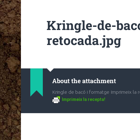
Kringle-de-bac
retocada.jpg
About the attachment
Kringle de bacó i formatge Imprimeix la 
Imprimeix la recepta!