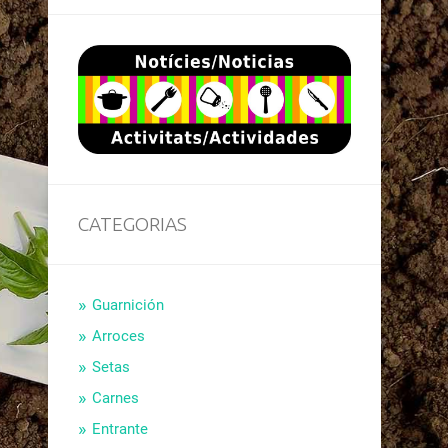
CATEGORIAS
Guarnición
Arroces
Setas
Carnes
Entrante