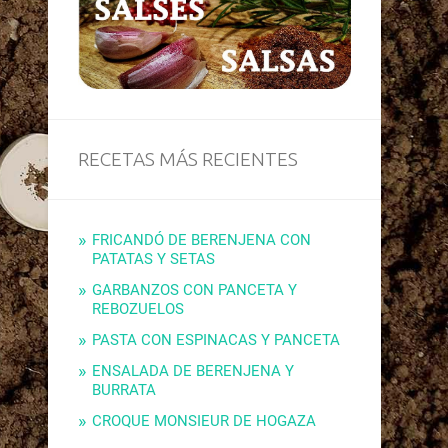
RECETAS MÁS RECIENTES
FRICANDÓ DE BERENJENA CON
PATATAS Y SETAS
GARBANZOS CON PANCETA Y
REBOZUELOS
PASTA CON ESPINACAS Y PANCETA
ENSALADA DE BERENJENA Y
BURRATA
CROQUE MONSIEUR DE HOGAZA