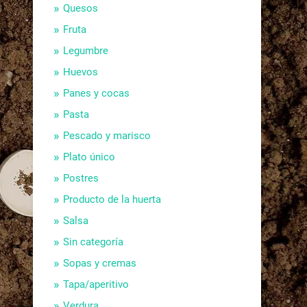
Quesos
Fruta
Legumbre
Huevos
Panes y cocas
Pasta
Pescado y marisco
Plato único
Postres
Producto de la huerta
Salsa
Sin categoría
Sopas y cremas
Tapa/aperitivo
Verdura