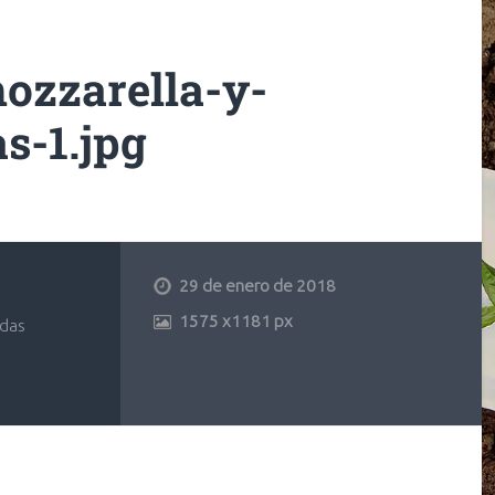
mozzarella-y-
s-1.jpg
29 de enero de 2018
1575
x
1181 px
adas