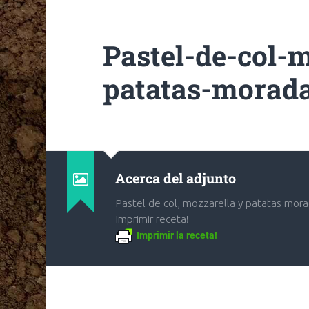
Pastel-de-col-
patatas-morada
Acerca del adjunto
Pastel de col, mozzarella y patatas mor
Imprimir receta!
Imprimir la receta!