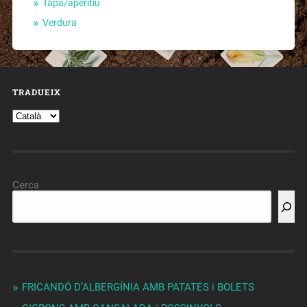
Tapa/aperitiu
Verdura
TRADUEIX
Cerca
FRICANDÓ D’ALBERGÍNIA AMB PATATES i BOLETS