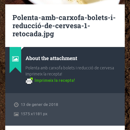
Polenta-amb-carxofa-bolets-i-
reducció-de-cervesa-1-
retocada.jpg
About the attachment
Polenta amb carxofa bolets i reducció de cervesa
Imprimeix la recepta!
Imprimeix la recepta!
13 de gener de 2018
1575
x
1181 px