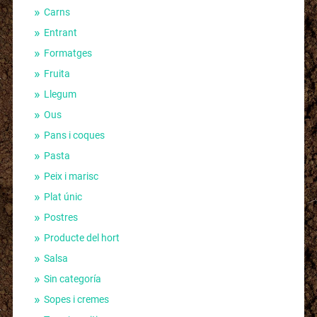
Carns
Entrant
Formatges
Fruita
Llegum
Ous
Pans i coques
Pasta
Peix i marisc
Plat únic
Postres
Producte del hort
Salsa
Sin categoría
Sopes i cremes