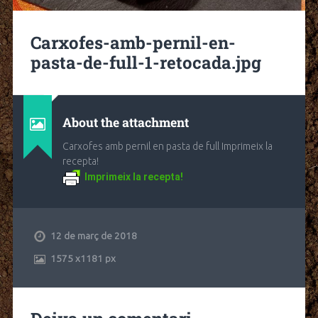
Carxofes-amb-pernil-en-
pasta-de-full-1-retocada.jpg
About the attachment
Carxofes amb pernil en pasta de full Imprimeix la
recepta!
Imprimeix la recepta!
12 de març de 2018
1575
x
1181 px