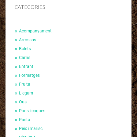
CATEGORIES
Acompanyament
Arrossos
Bolets
Carns
Entrant
Formatges
Fruita
Llegum
Ous
Pans i coques
Pasta
Peix i marisc