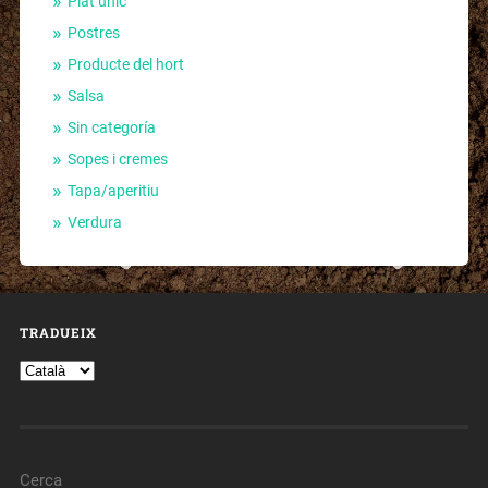
Plat únic
Postres
Producte del hort
Salsa
Sin categoría
Sopes i cremes
Tapa/aperitiu
Verdura
TRADUEIX
Cerca