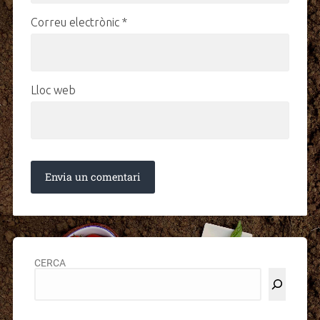
Correu electrònic
*
Lloc web
CERCA