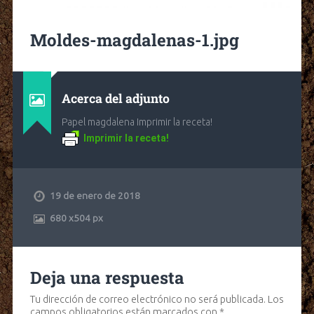
Moldes-magdalenas-1.jpg
Acerca del adjunto
Papel magdalena Imprimir la receta!
Imprimir la receta!
19 de enero de 2018
680
x
504 px
Deja una respuesta
Tu dirección de correo electrónico no será publicada.
Los
campos obligatorios están marcados con
*