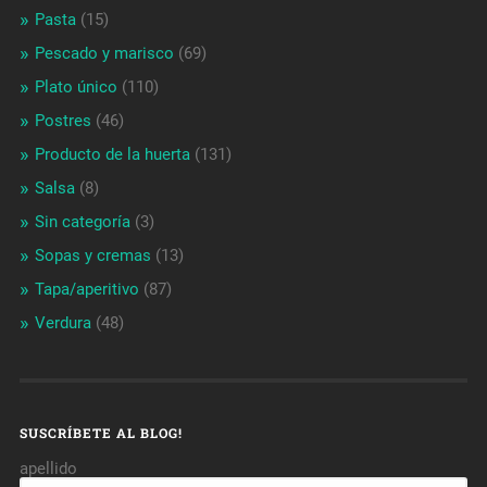
Pasta
(15)
Pescado y marisco
(69)
Plato único
(110)
Postres
(46)
Producto de la huerta
(131)
Salsa
(8)
Sin categoría
(3)
Sopas y cremas
(13)
Tapa/aperitivo
(87)
Verdura
(48)
SUSCRÍBETE AL BLOG!
apellido