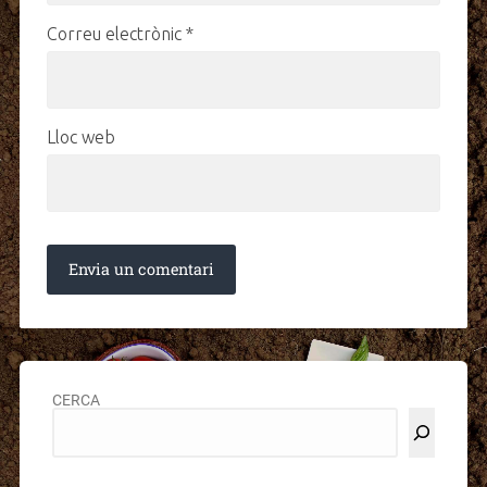
Correu electrònic
*
Lloc web
CERCA