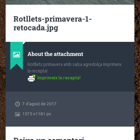
Rotllets-primavera-1-
retocada.jpg
About the attachment
Rotllets primavera amb salsa agredolça Imprimeix
la recepta!
Imprimeix la recepta!
7 d'agost de 2017
1575
x
1181 px