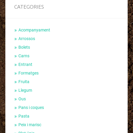
CATEGORIES
Acompanyament
Arrossos
Bolets
Carns
Entrant
Formatges
Fruita
Llegum
Ous
Pans i coques
Pasta
Peix i marisc