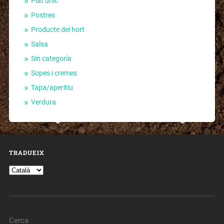
Plat únic
Postres
Producte del hort
Salsa
Sin categoría
Sopes i cremes
Tapa/aperitiu
Verdura
TRADUEIX
Cerca