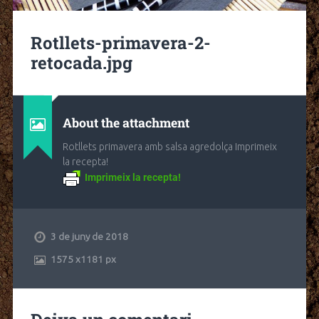
Rotllets-primavera-2-
retocada.jpg
About the attachment
Rotllets primavera amb salsa agredolça Imprimeix
la recepta!
Imprimeix la recepta!
3 de juny de 2018
1575
x
1181 px