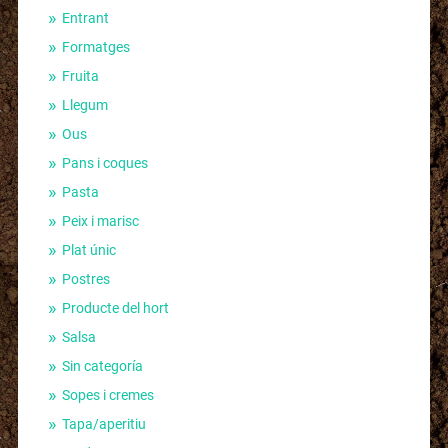
Entrant
Formatges
Fruita
Llegum
Ous
Pans i coques
Pasta
Peix i marisc
Plat únic
Postres
Producte del hort
Salsa
Sin categoría
Sopes i cremes
Tapa/aperitiu