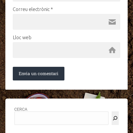
Correu electrònic
*
Lloc web
CERCA