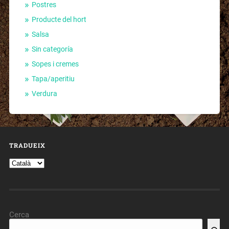
Postres
Producte del hort
Salsa
Sin categoría
Sopes i cremes
Tapa/aperitiu
Verdura
TRADUEIX
Cerca