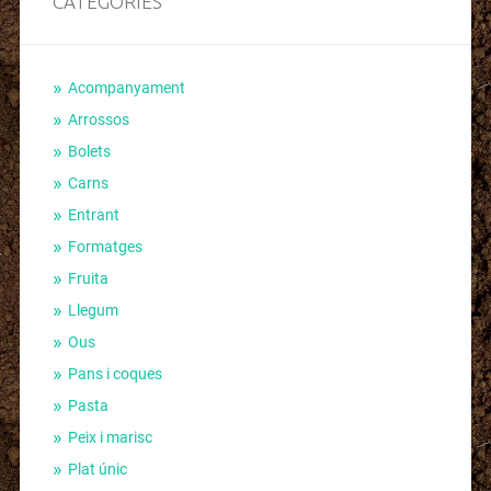
CATEGORIES
Acompanyament
Arrossos
Bolets
Carns
Entrant
Formatges
Fruita
Llegum
Ous
Pans i coques
Pasta
Peix i marisc
Plat únic