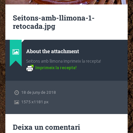
Seitons-amb-llimona-1-
retocada.jpg
About the attachment
Seitons amb llimona Imprimeix la recepta!
Imprimeix la recepta!
18 de juny de 2018
1575
x
1181 px
Deixa un comentari