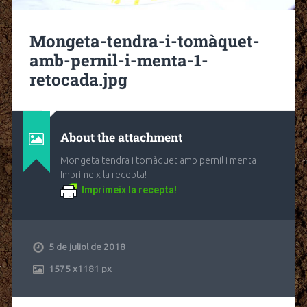
Mongeta-tendra-i-tomàquet-
amb-pernil-i-menta-1-
retocada.jpg
About the attachment
Mongeta tendra i tomàquet amb pernil i menta
Imprimeix la recepta!
Imprimeix la recepta!
5 de juliol de 2018
1575
x
1181 px