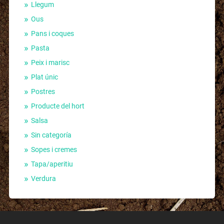
Llegum
Ous
Pans i coques
Pasta
Peix i marisc
Plat únic
Postres
Producte del hort
Salsa
Sin categoría
Sopes i cremes
Tapa/aperitiu
Verdura