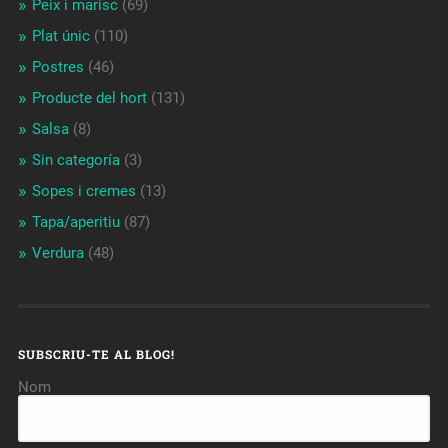
Peix i marisc
(69)
Plat únic
(110)
Postres
(46)
Producte del hort
(131)
Salsa
(8)
Sin categoría
(3)
Sopes i cremes
(13)
Tapa/aperitiu
(87)
Verdura
(48)
SUBSCRIU-TE AL BLOG!
Nom