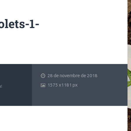
lets-1-
28 de novembre de 2018
1575
x
1181 px
a!