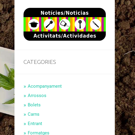
CATEGORIES
Acompanyament
Arrossos
Bolets
Carns
Entrant
Formatges