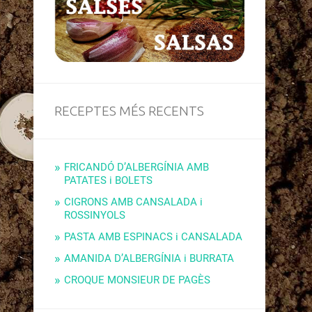
RECEPTES MÉS RECENTS
FRICANDÓ D’ALBERGÍNIA AMB
PATATES i BOLETS
CIGRONS AMB CANSALADA i
ROSSINYOLS
PASTA AMB ESPINACS i CANSALADA
AMANIDA D’ALBERGÍNIA i BURRATA
CROQUE MONSIEUR DE PAGÈS