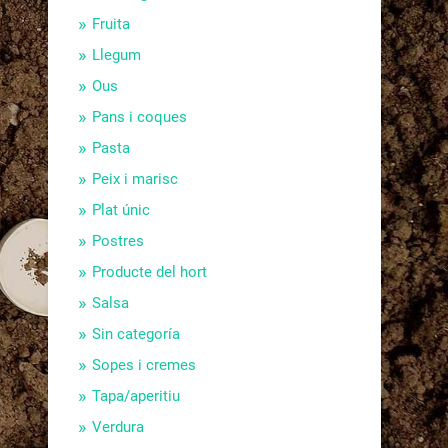
Fruita
Llegum
Ous
Pans i coques
Pasta
Peix i marisc
Plat únic
Postres
Producte del hort
Salsa
Sin categoría
Sopes i cremes
Tapa/aperitiu
Verdura