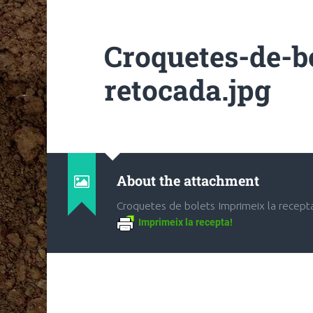
Croquetes-de-bo
retocada.jpg
About the attachment
Croquetes de bolets Imprimeix la recept
Imprimeix la recepta!