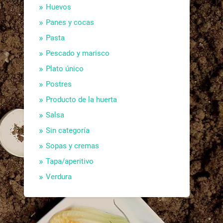
Huevos
Panes y cocas
Pasta
Pescado y marisco
Plato único
Postres
Producto de la huerta
Salsa
Sin categoría
Sopas y cremas
Tapa/aperitivo
Verdura