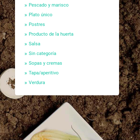
Pescado y marisco
Plato único
Postres
Producto de la huerta
Salsa
Sin categoría
Sopas y cremas
Tapa/aperitivo
Verdura