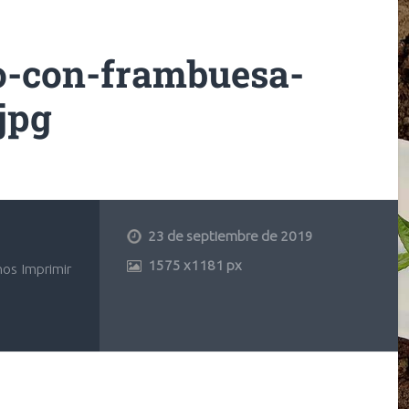
o-con-frambuesa-
jpg
23 de septiembre de 2019
1575
x
1181 px
os Imprimir