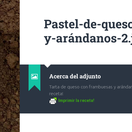
Pastel-de-ques
y-arándanos-2.
Acerca del adjunto
Tarta de queso con frambuesas y arándan
receta!
Imprimir la receta!