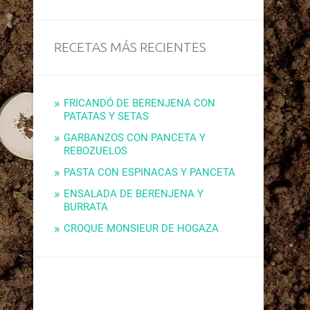
RECETAS MÁS RECIENTES
FRICANDÓ DE BERENJENA CON
PATATAS Y SETAS
GARBANZOS CON PANCETA Y
REBOZUELOS
PASTA CON ESPINACAS Y PANCETA
ENSALADA DE BERENJENA Y
BURRATA
CROQUE MONSIEUR DE HOGAZA