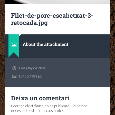
Filet-de-porc-escabetxat-3-
retocada.jpg
About the attachment
1 de juny de 2016
1575
x
1181 px
Deixa un comentari
L'adreça electrònica no es publicarà.
Els camps
necessaris estan marcats amb
*