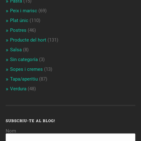
Pasta
(15)
Peix i marisc
(69)
Plat únic
(110)
Postres
(46)
Producte del hort
(131)
Salsa
(8)
Sin categoría
(3)
Sopes i cremes
(13)
Tapa/aperitiu
(87)
Verdura
(48)
SUBSCRIU-TE AL BLOG!
Nom