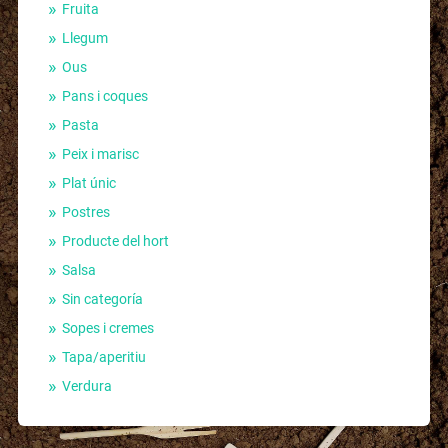
Fruita
Llegum
Ous
Pans i coques
Pasta
Peix i marisc
Plat únic
Postres
Producte del hort
Salsa
Sin categoría
Sopes i cremes
Tapa/aperitiu
Verdura