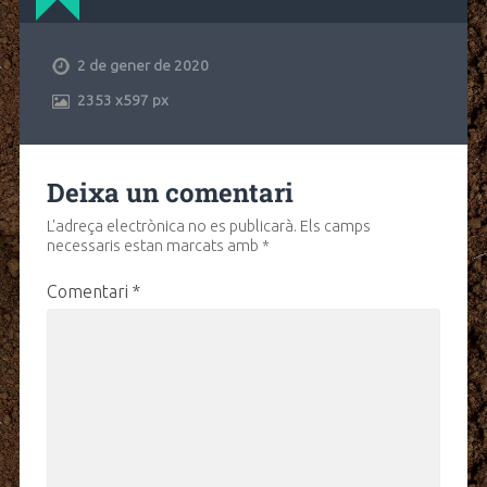
2 de gener de 2020
2353
x
597 px
Deixa un comentari
L'adreça electrònica no es publicarà.
Els camps
necessaris estan marcats amb
*
Comentari
*