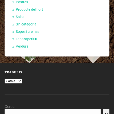
Postres
Producte del hort
Salsa
Sin categoría
Sopes i cremes
Tapa/aperitiu
Verdura
TRADUEIX
Cerca