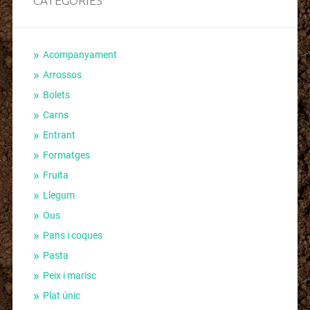
CATEGORIES
Acompanyament
Arrossos
Bolets
Carns
Entrant
Formatges
Fruita
Llegum
Ous
Pans i coques
Pasta
Peix i marisc
Plat únic