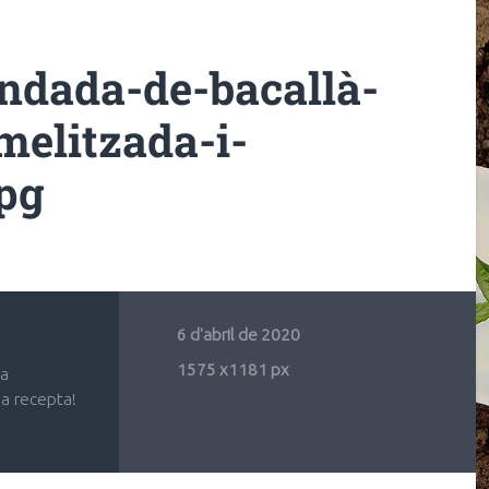
ndada-de-bacallà-
elitzada-i-
jpg
6 d'abril de 2020
1575
x
1181 px
ba
la recepta!