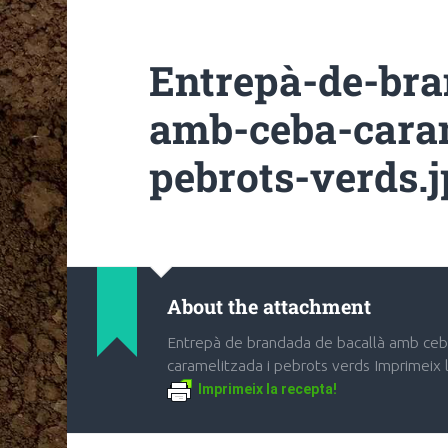
Entrepà-de-bra
amb-ceba-caram
pebrots-verds.
About the attachment
Entrepà de brandada de bacallà amb ce
caramelitzada i pebrots verds Imprimeix 
Imprimeix la recepta!