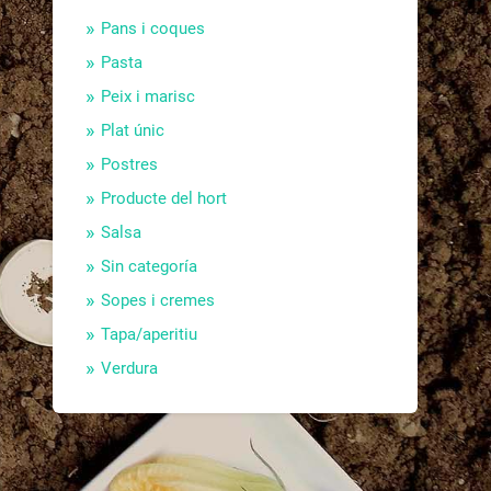
Pans i coques
Pasta
Peix i marisc
Plat únic
Postres
Producte del hort
Salsa
Sin categoría
Sopes i cremes
Tapa/aperitiu
Verdura