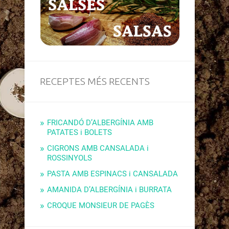
RECEPTES MÉS RECENTS
FRICANDÓ D’ALBERGÍNIA AMB
PATATES i BOLETS
CIGRONS AMB CANSALADA i
ROSSINYOLS
PASTA AMB ESPINACS i CANSALADA
AMANIDA D’ALBERGÍNIA i BURRATA
CROQUE MONSIEUR DE PAGÈS