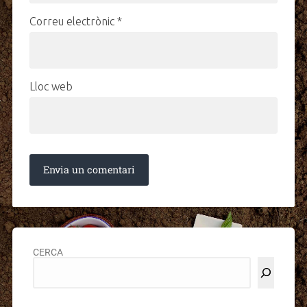
Correu electrònic
*
Lloc web
CERCA