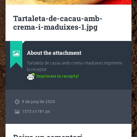
Tartaleta-de-cacau-amb-
crema-i-maduixes-1.jpg
About the attachment
Tartaleta de cacau amb crema i maduixes Imprimeix
la recepta!
Imprimeix la recepta!
9 de juny de 2020
1575
x
1181 px