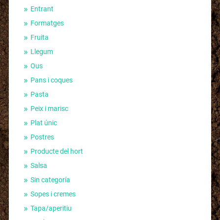
Entrant
Formatges
Fruita
Llegum
Ous
Pans i coques
Pasta
Peix i marisc
Plat únic
Postres
Producte del hort
Salsa
Sin categoría
Sopes i cremes
Tapa/aperitiu