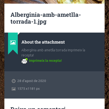
Alberginia-amb-ametlla-
torrada-1.jpg
About the attachment
Albergínia amb ametlla torrada Imprimeix la
recepta!
Imprimeix la recepta!
28 d'agost de 2020
1575
x
1181 px