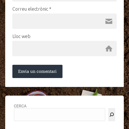
Correu electrònic
*
Lloc web
CERCA