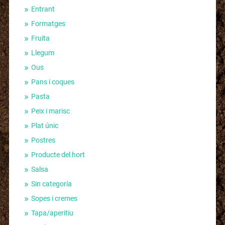
Entrant
Formatges
Fruita
Llegum
Ous
Pans i coques
Pasta
Peix i marisc
Plat únic
Postres
Producte del hort
Salsa
Sin categoría
Sopes i cremes
Tapa/aperitiu