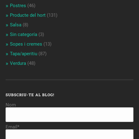
Postres
(46)
Producte del hort
(131)
Salsa
(8)
Sin categoría
(3)
Sopes i cremes
(13)
Tapa/aperitiu
(87)
Verdura
(48)
SUBSCRIU-TE AL BLOG!
Nom
Email*