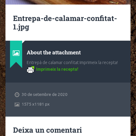
Entrepa-de-calamar-confitat-
1.jpg
About the attachment
Entrepà de calamar confitat Imprimeix la recepta!
Imprimeix la recepta!
30 de setembre de 2020
1575
x
1181 px
Deixa un comentari