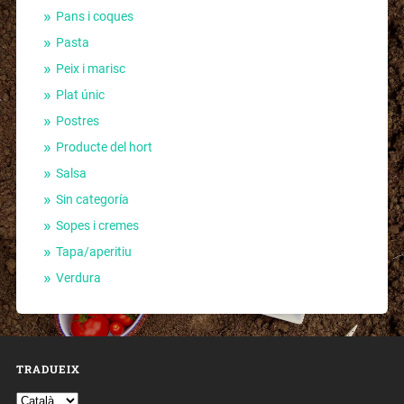
Pans i coques
Pasta
Peix i marisc
Plat únic
Postres
Producte del hort
Salsa
Sin categoría
Sopes i cremes
Tapa/aperitiu
Verdura
TRADUEIX