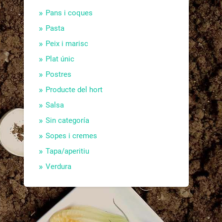
Pans i coques
Pasta
Peix i marisc
Plat únic
Postres
Producte del hort
Salsa
Sin categoría
Sopes i cremes
Tapa/aperitiu
Verdura