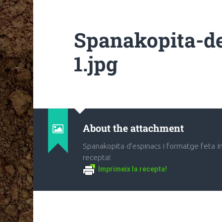
Spanakopita-de
1.jpg
About the attachment
Spanakopita d’espinacs i formatge feta I
recepta!
Imprimeix la recepta!