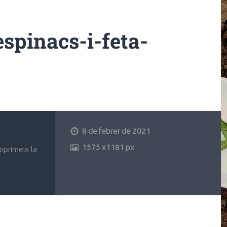
spinacs-i-feta-
8 de febrer de 2021
1575
x
1181 px
mprimeix la