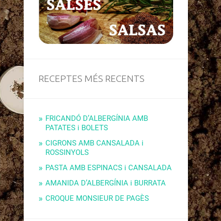
RECEPTES MÉS RECENTS
FRICANDÓ D’ALBERGÍNIA AMB
PATATES i BOLETS
CIGRONS AMB CANSALADA i
ROSSINYOLS
PASTA AMB ESPINACS i CANSALADA
AMANIDA D’ALBERGÍNIA i BURRATA
CROQUE MONSIEUR DE PAGÈS