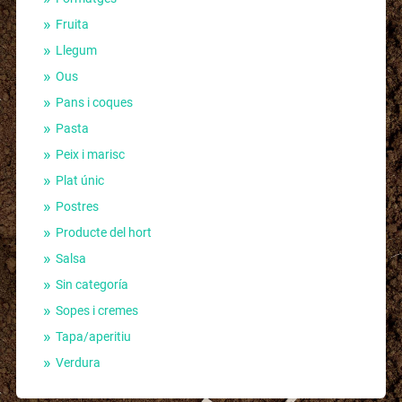
Fruita
Llegum
Ous
Pans i coques
Pasta
Peix i marisc
Plat únic
Postres
Producte del hort
Salsa
Sin categoría
Sopes i cremes
Tapa/aperitiu
Verdura