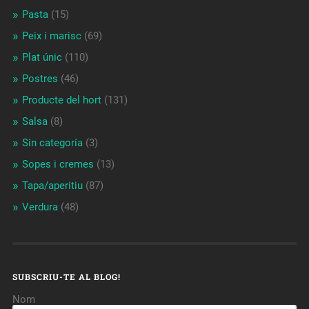
Pasta
(15)
Peix i marisc
(69)
Plat únic
(110)
Postres
(46)
Producte del hort
(131)
Salsa
(8)
Sin categoría
(3)
Sopes i cremes
(13)
Tapa/aperitiu
(87)
Verdura
(48)
SUBSCRIU-TE AL BLOG!
Nom