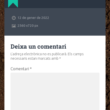
12 de gener de 2022
2560
x
720 px
Deixa un comentari
L'adreça electrònica no es publicarà.
Els camps
necessaris estan marcats amb
*
Comentari
*