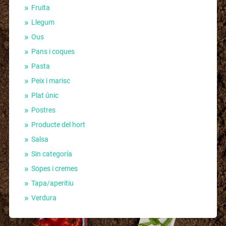
Fruita
Llegum
Ous
Pans i coques
Pasta
Peix i marisc
Plat únic
Postres
Producte del hort
Salsa
Sin categoría
Sopes i cremes
Tapa/aperitiu
Verdura