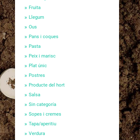
Fruita
Llegum
Ous
Pans i coques
Pasta
Peix i marisc
Plat únic
Postres
Producte del hort
Salsa
Sin categoría
Sopes i cremes
Tapa/aperitiu
Verdura