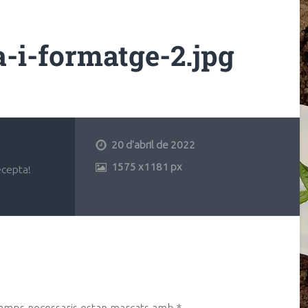
a-i-formatge-2.jpg
20 d'abril de 2022
1575
x
1181 px
ecepta!
camps necessaris estan marcats amb
*