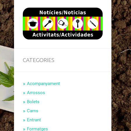
CATEGORIES
Acompanyament
Arrossos
Bolets
Carns
Entrant
Formatges