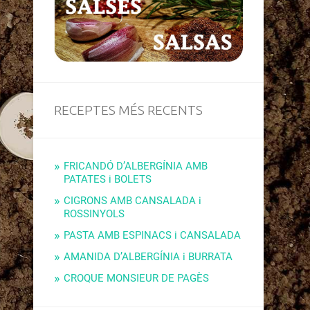
RECEPTES MÉS RECENTS
FRICANDÓ D’ALBERGÍNIA AMB
PATATES i BOLETS
CIGRONS AMB CANSALADA i
ROSSINYOLS
PASTA AMB ESPINACS i CANSALADA
AMANIDA D’ALBERGÍNIA i BURRATA
CROQUE MONSIEUR DE PAGÈS