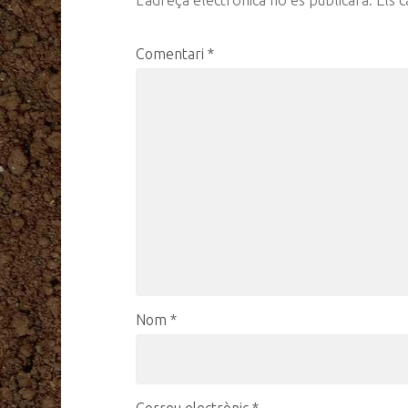
Comentari
*
Nom
*
Correu electrònic
*