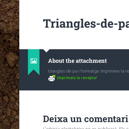
Triangles-de-p
About the attachment
triangles de pa i formatge Imprimeix la r
Imprimeix la recepta!
Deixa un comentari
L'adreça electrònica no es publicarà.
Els 