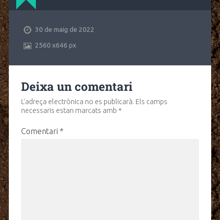
30 de maig de 2022
2560
x
646 px
Deixa un comentari
L'adreça electrònica no es publicarà.
Els camps
necessaris estan marcats amb
*
Comentari
*