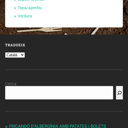
Tapa/aperitiu
Verdura
TRADUEIX
Cerca
FRICANDÓ D’ALBERGÍNIA AMB PATATES i BOLETS