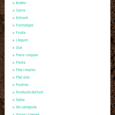
Bolets
Carns
Entrant
Formatges
Fruita
Llegum
Ous
Pans i coques
Pasta
Peix i marisc
Plat únic
Postres
Producte del hort
Salsa
Sin categoría
Sopes i cremes