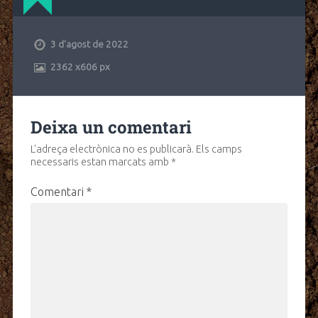
3 d'agost de 2022
2362
x
606 px
Deixa un comentari
L'adreça electrònica no es publicarà.
Els camps
necessaris estan marcats amb
*
Comentari
*