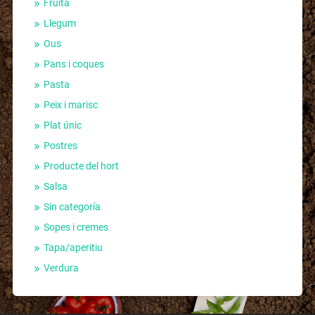
Fruita
Llegum
Ous
Pans i coques
Pasta
Peix i marisc
Plat únic
Postres
Producte del hort
Salsa
Sin categoría
Sopes i cremes
Tapa/aperitiu
Verdura