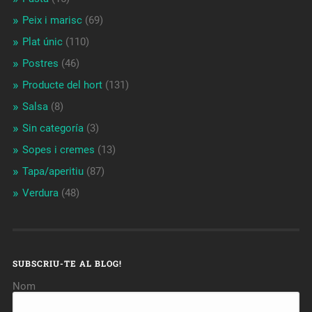
Peix i marisc
(69)
Plat únic
(110)
Postres
(46)
Producte del hort
(131)
Salsa
(8)
Sin categoría
(3)
Sopes i cremes
(13)
Tapa/aperitiu
(87)
Verdura
(48)
SUBSCRIU-TE AL BLOG!
Nom