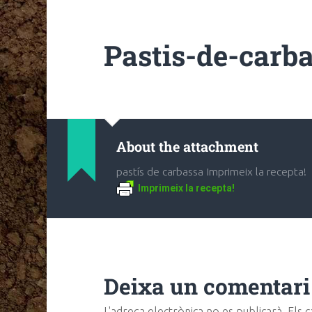
Pastis-de-carba
About the attachment
pastís de carbassa Imprimeix la recepta!
Imprimeix la recepta!
Deixa un comentari
L'adreça electrònica no es publicarà.
Els 