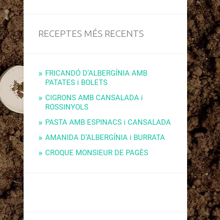
RECEPTES MÉS RECENTS
FRICANDÓ D’ALBERGÍNIA AMB
PATATES i BOLETS
CIGRONS AMB CANSALADA i
ROSSINYOLS
PASTA AMB ESPINACS i CANSALADA
AMANIDA D’ALBERGÍNIA i BURRATA
CROQUE MONSIEUR DE PAGÈS