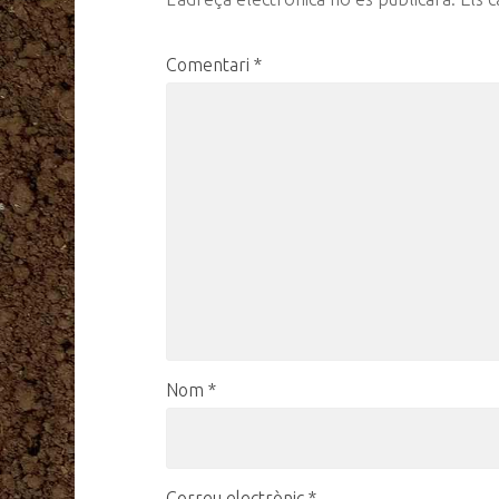
Comentari
*
Nom
*
Correu electrònic
*