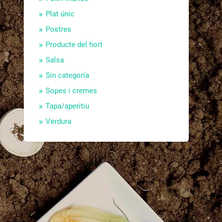
Plat únic
Postres
Producte del hort
Salsa
Sin categoría
Sopes i cremes
Tapa/aperitiu
Verdura