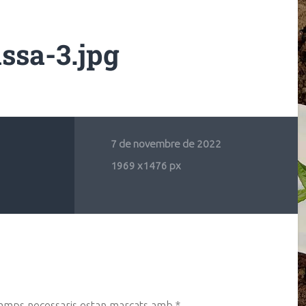
ssa-3.jpg
7 de novembre de 2022
1969
x
1476 px
camps necessaris estan marcats amb
*