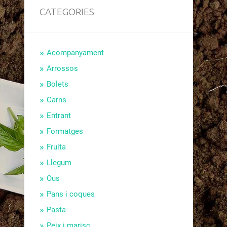
CATEGORIES
Acompanyament
Arrossos
Bolets
Carns
Entrant
Formatges
Fruita
Llegum
Ous
Pans i coques
Pasta
Peix i marisc