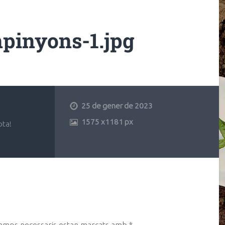
pinyons-1.jpg
25 de gener de 2023
1575
x
1181 px
pta!
camps necessaris estan marcats amb
*