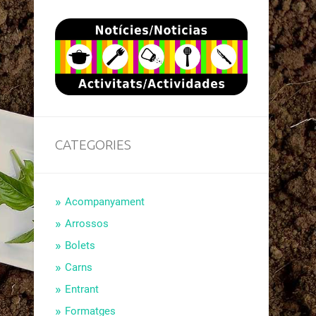
CATEGORIES
Acompanyament
Arrossos
Bolets
Carns
Entrant
Formatges