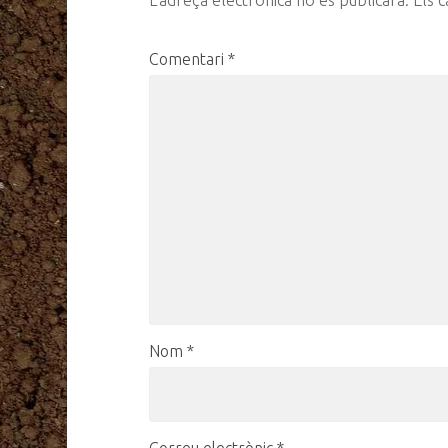
Comentari
*
Nom
*
Correu electrònic
*