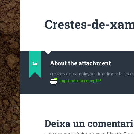
Crestes-de-xam
About the attachment
crestes de xampinyons Imprimeix la rece
Imprimeix la recepta!
Deixa un comentari
L'adreça electrònica no es publicarà.
Els 