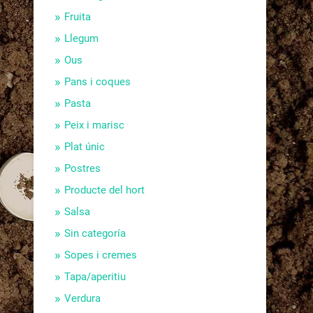
Fruita
Llegum
Ous
Pans i coques
Pasta
Peix i marisc
Plat únic
Postres
Producte del hort
Salsa
Sin categoría
Sopes i cremes
Tapa/aperitiu
Verdura