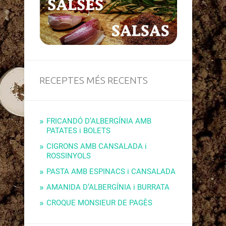
RECEPTES MÉS RECENTS
FRICANDÓ D’ALBERGÍNIA AMB
PATATES i BOLETS
CIGRONS AMB CANSALADA i
ROSSINYOLS
PASTA AMB ESPINACS i CANSALADA
AMANIDA D’ALBERGÍNIA i BURRATA
CROQUE MONSIEUR DE PAGÈS