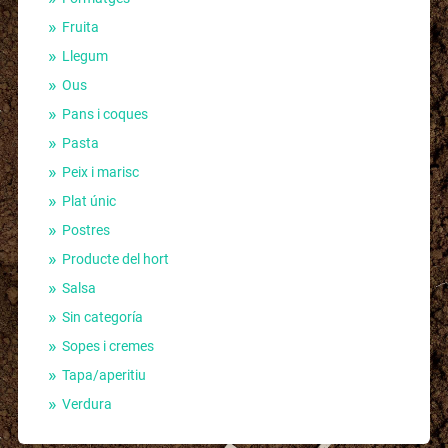
Fruita
Llegum
Ous
Pans i coques
Pasta
Peix i marisc
Plat únic
Postres
Producte del hort
Salsa
Sin categoría
Sopes i cremes
Tapa/aperitiu
Verdura