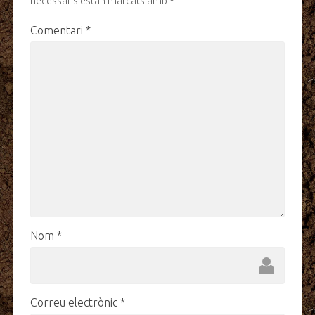
necessaris estan marcats amb
*
Comentari
*
Nom
*
Correu electrònic
*