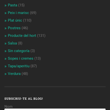
Pasta
(15)
Peix i marisc
(69)
Plat únic
(110)
Postres
(46)
Producte del hort
(131)
Salsa
(8)
Sin categoría
(3)
Sopes i cremes
(13)
Tapa/aperitiu
(87)
Verdura
(48)
SUBSCRIU-TE AL BLOG!
Nom