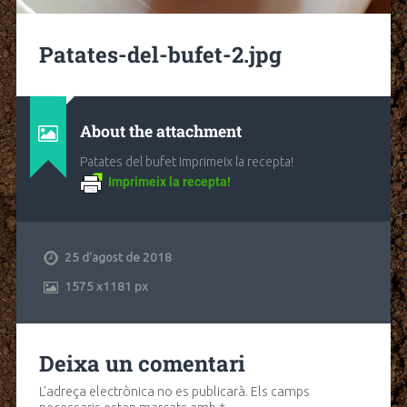
Patates-del-bufet-2.jpg
About the attachment
Patates del bufet Imprimeix la recepta!
Imprimeix la recepta!
25 d'agost de 2018
1575
x
1181 px
Deixa un comentari
L'adreça electrònica no es publicarà.
Els camps