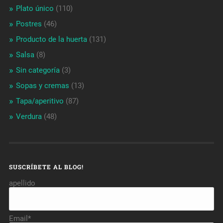
Plato único
(110)
Postres
(46)
Producto de la huerta
(131)
Salsa
(8)
Sin categoría
(3)
Sopas y cremas
(13)
Tapa/aperitivo
(87)
Verdura
(48)
SUSCRÍBETE AL BLOG!
apellido
Email*