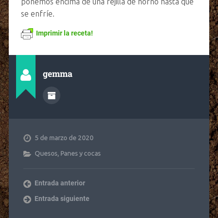
ponemos encima de una rejilla de horno hasta que
se enfríe.
Imprimir la receta!
gemma
5 de marzo de 2020
Quesos
,
Panes y cocas
Entrada anterior
Entrada siguiente