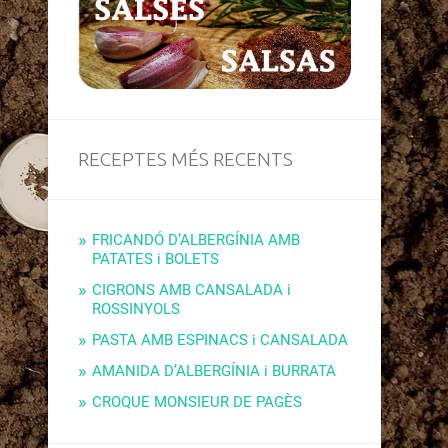
RECEPTES MÉS RECENTS
FRICANDÓ D’ALBERGÍNIA AMB
PATATES i BOLETS
CIGRONS AMB CANSALADA i
ROSSINYOLS
PASTA AMB ESPINACS i CANSALADA
AMANIDA D’ALBERGÍNIA i BURRATA
CROQUE MONSIEUR DE PAGÈS