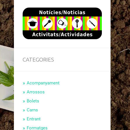
CATEGORIES
Acompanyament
Arrossos
Bolets
Carns
Entrant
Formatges