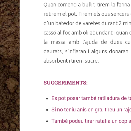
Quan comenci a bullir, tirem la farin
retirem el pot. Tirem els ous sencers
d’un batedor de varetes durant 2 m
cassó al foc amb oli abundant i quan e
la massa amb l’ajuda de dues cul
daurats, s’inflaran i alguns donara
absorbent i tirem sucre.
SUGGERIMENTS:
Es pot posar també ratlladura de t
Si no teniu anís en gra, tireu un rajo
També podeu tirar ratafia un cop su