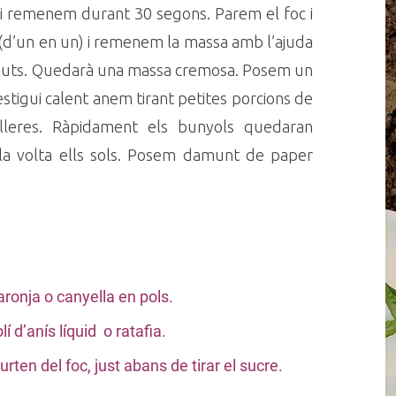
a i remenem durant 30 segons. Parem el foc i
 (d’un en un) i remenem la massa amb l’ajuda
inuts. Quedarà una massa cremosa. Posem un
stigui calent anem tirant petites porcions de
leres. Ràpidament els bunyols quedaran
n la volta ells sols. Posem damunt de paper
aronja o canyella en pols.
lí d’anís líquid o ratafia.
rten del foc, just abans de tirar el sucre.