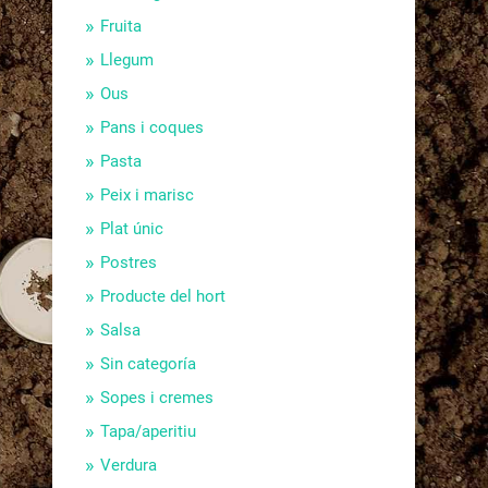
Fruita
Llegum
Ous
Pans i coques
Pasta
Peix i marisc
Plat únic
Postres
Producte del hort
Salsa
Sin categoría
Sopes i cremes
Tapa/aperitiu
Verdura