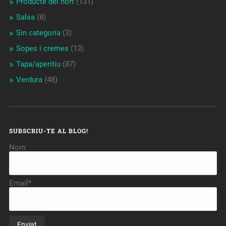
Producte del hort
(131)
Salsa
(8)
Sin categoría
(3)
Sopes i cremes
(13)
Tapa/aperitiu
(87)
Verdura
(48)
SUBSCRIU-TE AL BLOG!
Nom
Email*