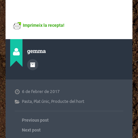
Imprimeix la recepta!
gemma
6 de febrer de 2017
Pasta
,
Plat únic
,
Producte del hort
Previous post
Next post