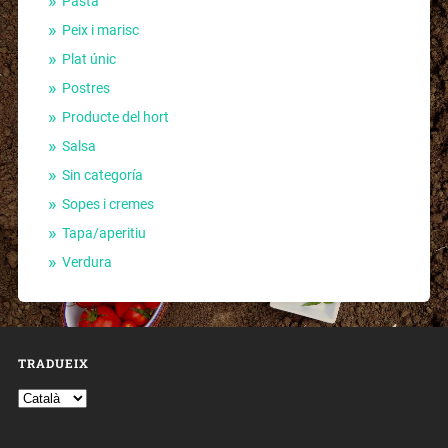
Pasta
Peix i marisc
Plat únic
Postres
Producte del hort
Salsa
Sin categoría
Sopes i cremes
Tapa/aperitiu
Verdura
TRADUEIX