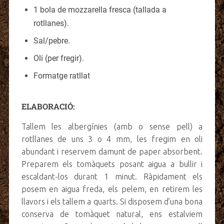
1 bola de mozzarella fresca (tallada a
rotllanes).
Sal/pebre.
Oli (per fregir).
Formatge ratllat
ELABORACIÓ:
Tallem les albergínies (amb o sense pell) a
rotllanes de uns 3 o 4 mm, les fregim en oli
abundant i reservem damunt de paper absorbent.
Preparem els tomàquets posant aigua a bullir i
escaldant-los durant 1 minut. Ràpidament els
posem en aigua freda, els pelem, en retirem les
llavors i els tallem a quarts. Si disposem d’una bona
conserva de tomàquet natural, ens estalviem