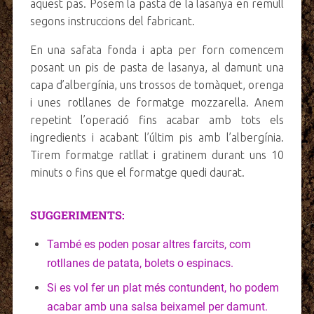
aquest pas. Posem la pasta de la lasanya en remull
segons instruccions del fabricant.
En una safata fonda i apta per forn comencem
posant un pis de pasta de lasanya, al damunt una
capa d’albergínia, uns trossos de tomàquet, orenga
i unes rotllanes de formatge mozzarella. Anem
repetint l’operació fins acabar amb tots els
ingredients i acabant l’últim pis amb l’albergínia.
Tirem formatge ratllat i gratinem durant uns 10
minuts o fins que el formatge quedi daurat.
SUGGERIMENTS:
També es poden posar altres farcits, com
rotllanes de patata, bolets o espinacs.
Si es vol fer un plat més contundent, ho podem
acabar amb una salsa beixamel per damunt.